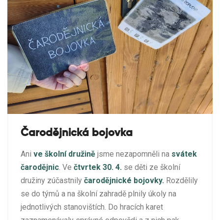
Čarodějnická bojovka
Ani
ve školní družině
jsme nezapomněli na
svátek
čarodějnic
. Ve
čtvrtek 30. 4.
se děti ze školní
družiny zúčastnily
čarodějnické bojovky.
Rozdělily
se do týmů a na školní zahradě plnily úkoly na
jednotlivých stanovištích. Do hracích karet