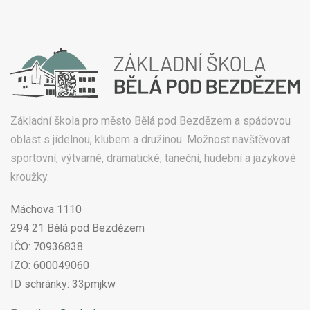
Základní škola pro město Bělá pod Bezdězem a spádovou
oblast s jídelnou, klubem a družinou. Možnost navštěvovat
sportovní, výtvarné, dramatické, taneční, hudební a jazykové
kroužky.
Máchova 1110
294 21 Bělá pod Bezdězem
IČO: 70936838
IZO: 600049060
ID schránky: 33pmjkw