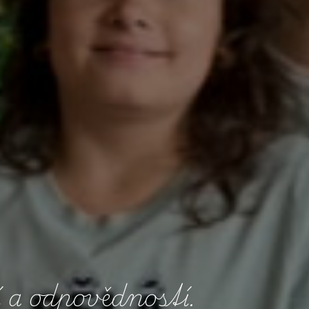
í
a
o
d
p
o
v
ě
d
n
o
s
t
í
.