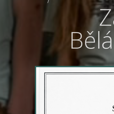
Z
Běl