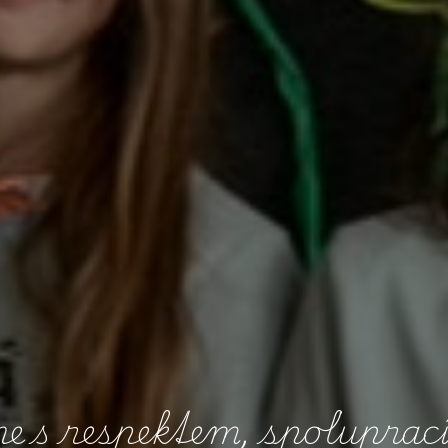
m
e
s
r
e
s
p
e
k
t
e
m
,
s
p
o
l
u
p
r
a
c