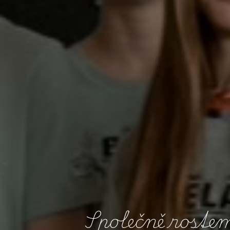
S
p
o
l
e
č
n
ě
r
o
s
t
e