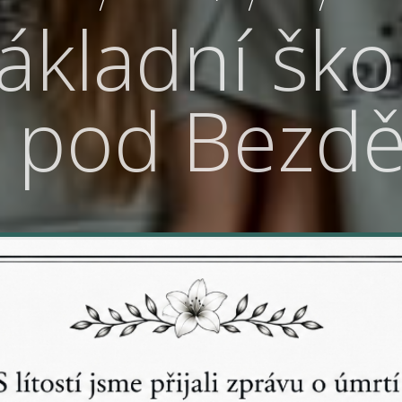
ákladní ško
á pod Bezd