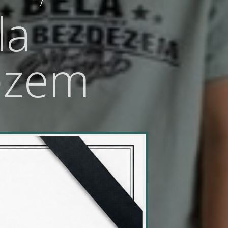
la
ězem