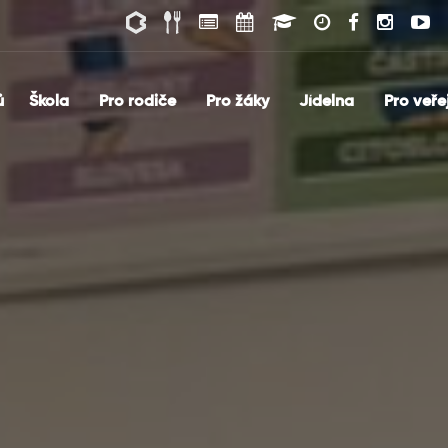
ů
Škola
Pro rodiče
Pro žáky
Jídelna
Pro veře