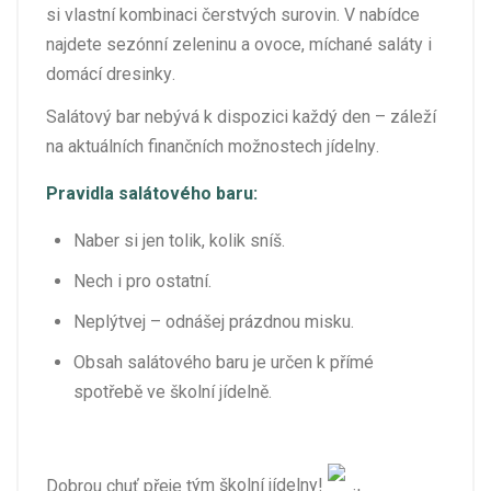
si vlastní kombinaci čerstvých surovin. V nabídce
najdete sezónní zeleninu a ovoce, míchané saláty i
domácí dresinky.
Salátový bar nebývá k dispozici každý den – záleží
na aktuálních finančních možnostech jídelny.
Pravidla salátového baru:
Naber si jen tolik, kolik sníš.
Nech i pro ostatní.
Neplýtvej – odnášej prázdnou misku.
Obsah salátového baru je určen k přímé
spotřebě ve školní jídelně.
Dobrou chuť přeje t
ým školní jídelny!