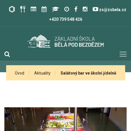
zs@zsbela.cz
+420 739 548 426
Úvod
Aktuality
Salátový bar ve školní jídelně