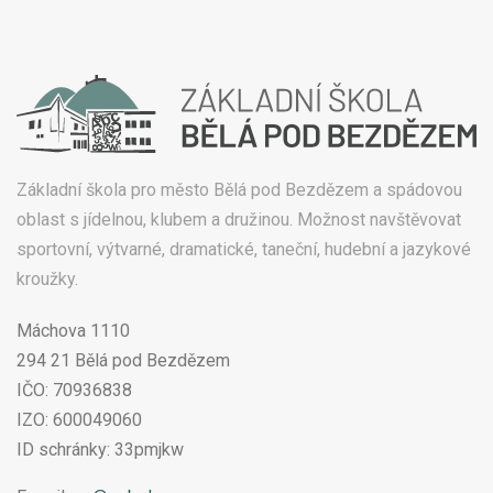
Základní škola pro město Bělá pod Bezdězem a spádovou
oblast s jídelnou, klubem a družinou. Možnost navštěvovat
sportovní, výtvarné, dramatické, taneční, hudební a jazykové
kroužky.
Máchova 1110
294 21 Bělá pod Bezdězem
IČO: 70936838
IZO: 600049060
ID schránky: 33pmjkw