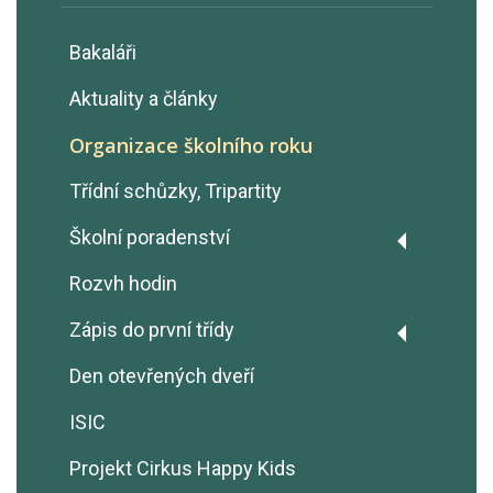
Bakaláři
Aktuality a články
Organizace školního roku
Třídní schůzky, Tripartity
Školní poradenství
Psychologické poradenství
Rozvh hodin
Metodička prevence
Zápis do první třídy
Výchovná poradkyně
Zápis do 1.třídy v roce 2026/2027
Den otevřených dveří
Výchovné poradenství
Odklad školní docházky 2026/2027
ISIC
Volba povolání
Projekt Cirkus Happy Kids
Poradenství pro cizince