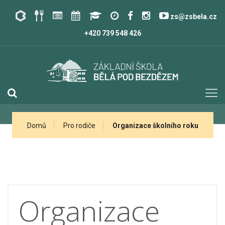
zs@zsbela.cz
+420 739 548 426
Domů
Pro rodiče
Organizace školního roku
Organizace