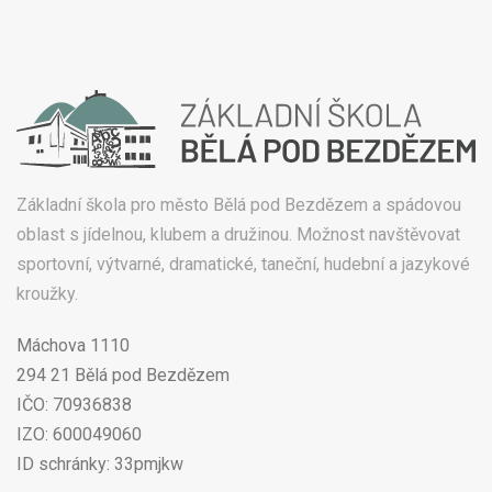
Základní škola pro město Bělá pod Bezdězem a spádovou
oblast s jídelnou, klubem a družinou. Možnost navštěvovat
sportovní, výtvarné, dramatické, taneční, hudební a jazykové
kroužky.
Máchova 1110
294 21 Bělá pod Bezdězem
IČO: 70936838
IZO: 600049060
ID schránky: 33pmjkw