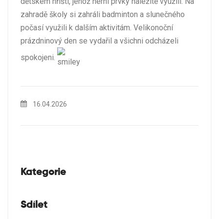
dětském hřišti, jehož herní prvky náležitě využili. Na
zahradě školy si zahráli badminton a slunečného
počasí využili k dalším aktivitám. Velikonoční
prázdninový den se vydařil a všichni odcházeli
spokojeni.
16.04.2026
Kategorie
Sdílet