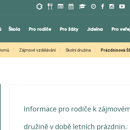
ů
Škola
Pro rodiče
Pro žáky
Jídelna
Pro veře
Domů
Zájmové vzdělávání
Školní družina
Prázdninová Š
Informace pro rodiče k zájmovém
družině v době letních prázdnin.