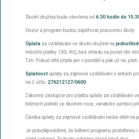
Školní družina bude otevřena od
6.30 hodin do 15.3
Dozor a program budou zajišťovat pracovníci školy.
Úplata
za vzdělávání ve školní družině na
jednotlivé
měsíční platby 150,-Kč), bez ohledu na počet dní st
Tzn. Pokud dítě přijde jen v pondělí a pak už ne, plat
Splatnost
úplaty za zájmové vzdělávání o letních p
na č. účtu
276212127/0600
.
Zákonný zástupce pro platbu úplaty za vzdělávání ve 
běžných plateb ve školním roce, variabilní symbol př
Částka úplaty za zájmové vzdělávání nelze dělit na j
Je pravděpodobné, že během programu proběhnou i ně
platit vstupné. To bude vybíráno těsně před akcí.