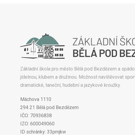
Základní škola pro město Bělá pod Bezdězem a spádo
jídelnou, klubem a družinou. Možnost navštěvovat sport
dramatické, taneční, hudební a jazykové kroužky.
Máchova 1110
294 21 Bělá pod Bezdězem
IČO: 70936838
IZO: 600049060
ID schránky: 33pmjkw