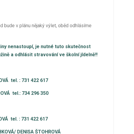
ud bude v plánu nějaký výlet, oběd odhlásíme
žiny nenastoupí, je nutné tuto skutečnost
ině a odhlásit stravování ve školní jídelně!!
OVÁ tel.
: 731 422 617
VÁ tel.: 734 296 350
OVÁ tel.
: 731 422 617
ŘÁBKOVÁ/ DENISA ŠTOHROVÁ