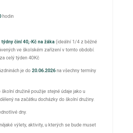
0
hodin
 týdny činí 40,-Kč na žáka
(ideální 1/4 z běžné
rávených ve školském zařízení v tomto období.
í za celý týden 40Kč
rázdninách je do
20.06.2026
na všechny termíny
školní družině použije stejné údaje jako u
idělený na začátku docházky do školní družiny.
ednotlivé dny.
jaké výlety, aktivity, u kterých se bude muset