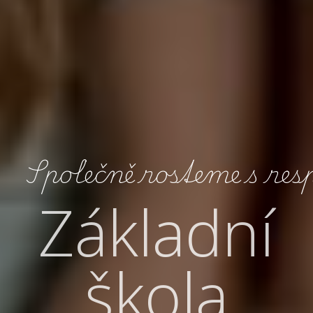
S
p
o
l
e
č
n
ě
r
o
s
t
e
m
e
s
r
e
s
Základní
škola