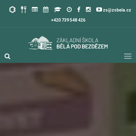
zs@zsbela.cz
+420 739 548 426