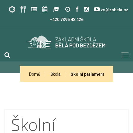
zs@zsbela.cz
+420 739 548 426
Domů
Škola
Školní parlament
Školní