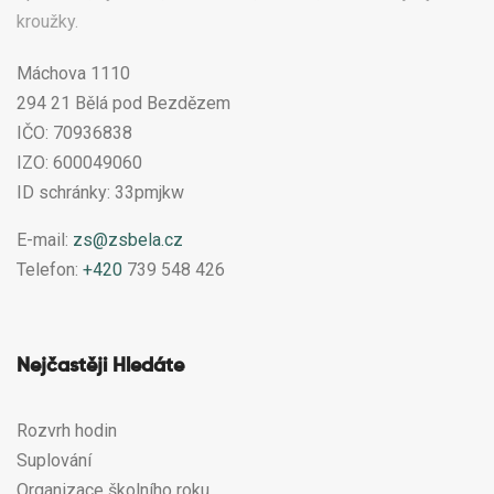
kroužky.
Máchova 1110
294 21 Bělá pod Bezdězem
IČO: 70936838
IZO: 600049060
ID schránky: 33pmjkw
E-mail:
zs@zsbela.cz
Telefon:
+420
739 548 426
Nejčastěji Hledáte
Rozvrh hodin
Suplování
Organizace školního roku