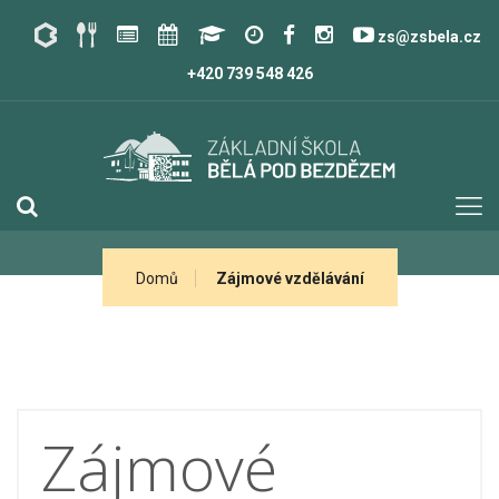
zs@zsbela.cz
+420 739 548 426
Domů
Zájmové vzdělávání
Zájmové