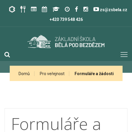
zs@zsbela.cz
+420 739 548 426
Domů
Pro veřejnost
Formuláře a žádosti
Formuláře a