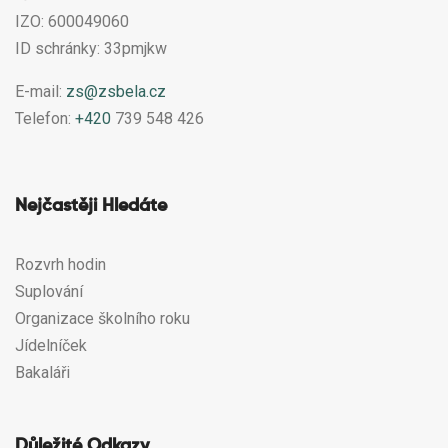
IZO: 600049060
ID schránky: 33pmjkw
E-mail:
zs@zsbela.cz
Telefon:
+420
739 548 426
Nejčastěji Hledáte
Rozvrh hodin
Suplování
Organizace školního roku
Jídelníček
Bakaláři
Důležité Odkazy