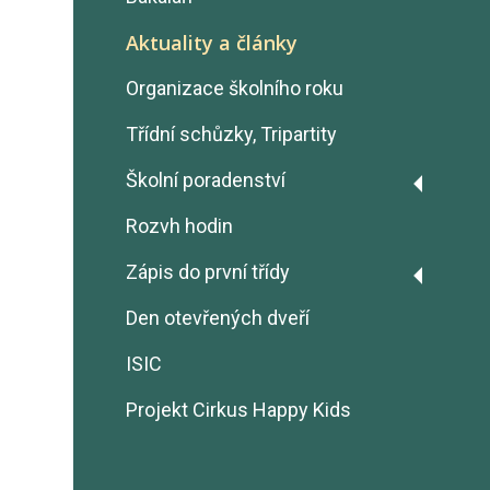
Aktuality a články
Organizace školního roku
Třídní schůzky, Tripartity
Školní poradenství
Psychologické poradenství
Rozvh hodin
Metodička prevence
Zápis do první třídy
Výchovná poradkyně
Zápis do 1.třídy v roce
Den otevřených dveří
2026/2027
Výchovné poradenství
ISIC
Odklad školní docházky
Volba povolání
2026/2027
Projekt Cirkus Happy Kids
Poradenství pro cizince
Poradenství při SPU, SPCH