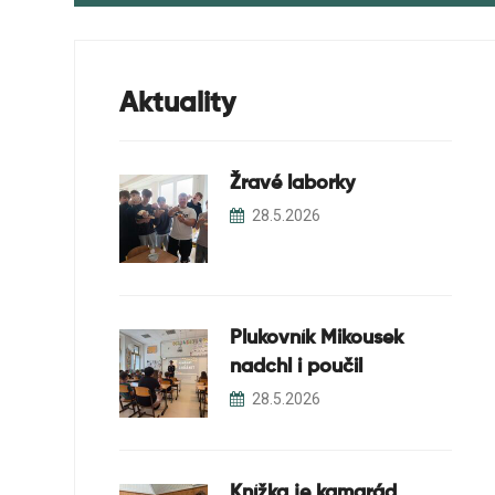
Dokumenty ke stažení
Aktuality
Žravé laborky
28.5.2026
Plukovník Mikousek
nadchl i poučil
28.5.2026
Knížka je kamarád