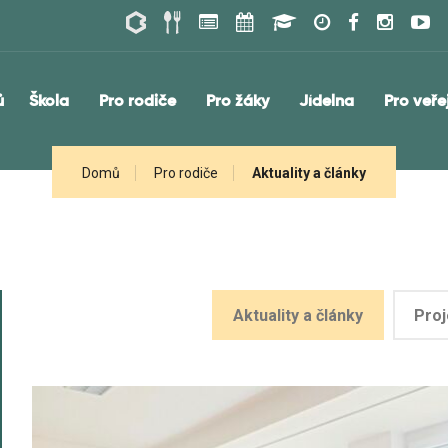
ů
Škola
Pro rodiče
Pro žáky
Jídelna
Pro veře
Domů
Pro rodiče
Aktuality a články
Aktuality a články
Proj