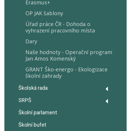
GDPR - Ochrana osobních údajů
Erasmus+
Prohlášení o přístupnosti
OP JAK šablony
Ochrana oznamovatelů
Úřad práce ČR - Dohoda o
(Whistleblowing)
vyhrazení pracovního místa
Volná pracovní místa
Dary
Pronájmy
Naše hodnoty - Operační program
Jan Amos Komenský
Podatelna školy
GRANT Ško-energo - Ekologizace
školní zahrady
Školská rada
Zápisy z jednání
SRPŠ
Zápisy z jednání
Školní parlament
Školní bufet