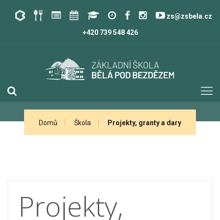
zs@zsbela.cz
+420 739 548 426
Domů
Škola
Projekty, granty a dary
Projekty,