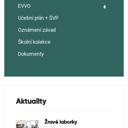
EVVO
Základní informace EVVO
Učební plán + ŠVP
Ekotým
Oznámení závad
Realizační plán EVVO
Školní kolekce
Ekoškola
Dokumenty
Školní sběry
Soutěže
Projekty
Aktuality
Žravé laborky