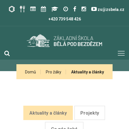
zs@zsbela.cz
+420 739 548 426
Domů
Pro žáky
Aktuality a články
Aktuality a články
Projekty