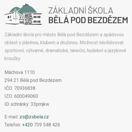
Základní škola pro město Bělá pod Bezdězem a spádovou
oblast s jídelnou, klubem a družinou. Možnost navštěvovat
sportovní, výtvarné, dramatické, taneční, hudební a jazykové
kroužky.
Máchova 1110
294 21 Bělá pod Bezdězem
IČO: 70936838
IZO: 600049060
ID schránky: 33pmjkw
E-mail:
zs@zsbela.cz
Telefon:
+420
739 548 426