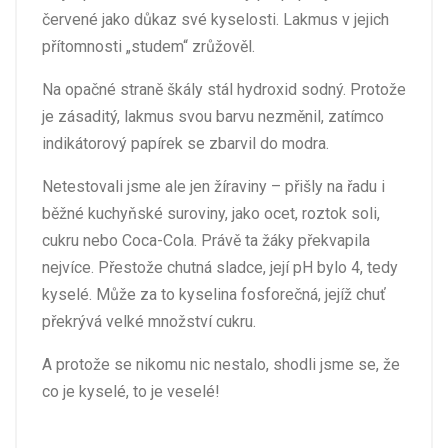
červené jako důkaz své kyselosti. Lakmus v jejich
přítomnosti „studem“ zrůžověl.
Na opačné straně škály stál hydroxid sodný. Protože
je zásaditý, lakmus svou barvu nezměnil, zatímco
indikátorový papírek se zbarvil do modra.
Netestovali jsme ale jen žíraviny – přišly na řadu i
běžné kuchyňské suroviny, jako ocet, roztok soli,
cukru nebo Coca-Cola. Právě ta žáky překvapila
nejvíce. Přestože chutná sladce, její pH bylo 4, tedy
kyselé. Může za to kyselina fosforečná, jejíž chuť
překrývá velké množství cukru.
A protože se nikomu nic nestalo, shodli jsme se, že
co je kyselé, to je veselé!