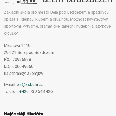
Základní škola pro město Bělá pod Bezdězem a spádovou
oblast s jídelnou, klubem a družinou. Možnost navštěvovat
sportovní, výtvarné, dramatické, taneční, hudební a jazykové
kroužky.
Máchova 1110
294 21 Bělá pod Bezdězem
IČO: 70936838
IZO: 600049060
ID schránky: 33pmjkw
E-mail:
zs@zsbela.cz
Telefon:
+420
739 548 426
Nejčastěji Hledáte