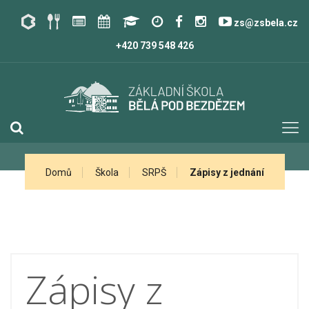
zs@zsbela.cz
+420 739 548 426
Domů
Škola
SRPŠ
Zápisy z jednání
Zápisy z