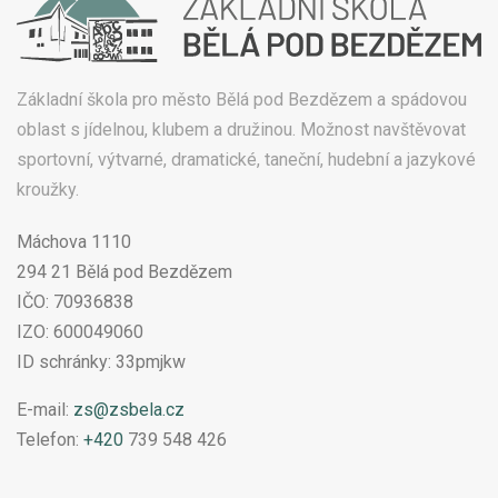
Základní škola pro město Bělá pod Bezdězem a spádovou
oblast s jídelnou, klubem a družinou. Možnost navštěvovat
sportovní, výtvarné, dramatické, taneční, hudební a jazykové
kroužky.
Máchova 1110
294 21 Bělá pod Bezdězem
IČO: 70936838
IZO: 600049060
ID schránky: 33pmjkw
E-mail:
zs@zsbela.cz
Telefon:
+420
739 548 426