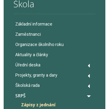
Škola
Základní informace
Zaměstnanci
Organizace školního roku
Aktuality a články
Úřední deska
Výroční zprávy
Projekty, granty a dary
Rozpočty školy
Projekt Fairtrade
Školská rada
GDPR - Ochrana osobních údajů
Erasmus+
Zápisy z jednání
SRPŠ
Prohlášení o přístupnosti
OP JAK šablony
Zápisy z jednání