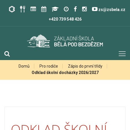
zs@zsbela.cz
+420 739 548 426
Domů
Pro rodiče
Zápis do první třídy
Odklad školní docházky 2026/2027
ODKLAD ŠKOLNÍ