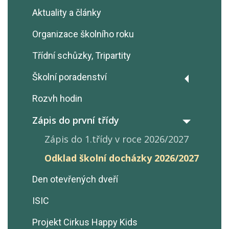
Aktuality a články
Organizace školního roku
Třídní schůzky, Tripartity
Školní poradenství
Psychologické poradenství
Rozvh hodin
Metodička prevence
Zápis do první třídy
Výchovná poradkyně
Zápis do 1.třídy v roce 2026/2027
Výchovné poradenství
Odklad školní docházky 2026/2027
Volba povolání
Den otevřených dveří
Poradenství pro cizince
ISIC
Poradenství při SPU, SPCH
Projekt Cirkus Happy Kids
Dokumenty ke stažení