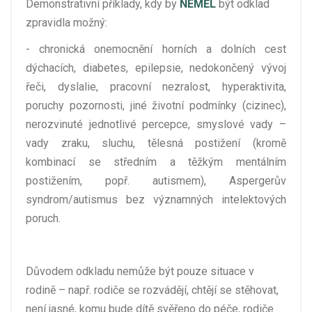
Demonstrativní příklady, kdy by
NEMĚL
být odklad
zpravidla možný:
- chronická onemocnění horních a dolních cest
dýchacích, diabetes, epilepsie, nedokončený vývoj
řeči, dyslalie, pracovní nezralost, hyperaktivita,
poruchy pozornosti, jiné životní podmínky (cizinec),
nerozvinuté jednotlivé percepce, smyslové vady –
vady zraku, sluchu, tělesná postižení (kromě
kombinací se středním a těžkým mentálním
postižením, popř. autismem), Aspergerův
syndrom/autismus bez významných intelektových
poruch.
Důvodem odkladu nemůže být pouze situace v
rodině – např. rodiče se rozvádějí, chtějí se stěhovat,
není jasné, komu bude dítě svěřeno do péče, rodiče