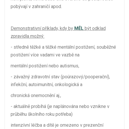
pobývají v zahraničí apod.
Demonstrativní příklady, kdy by
MĚL
být odklad
zpravidla možný:
- středně těžké a těžké mentální postižení, souběžné
postižení více vadami ve vazbě na
mentální postižení nebo autismus,
- závažný zdravotní stav (poúrazový/pooperační),
infekční, autoimunitní, onkologická a
chronická onemocnění aj.,
- aktuálně probíhá (je naplánována nebo vznikne v
průběhu školního roku potřeba)
intenzívní léčba a dítě je omezeno v prezenční