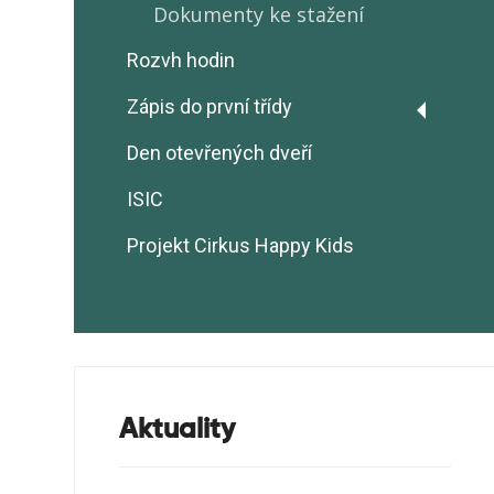
Dokumenty ke stažení
Rozvh hodin
Zápis do první třídy
Zápis do 1.třídy v roce
Den otevřených dveří
2026/2027
ISIC
Odklad školní docházky
2026/2027
Projekt Cirkus Happy Kids
Aktuality