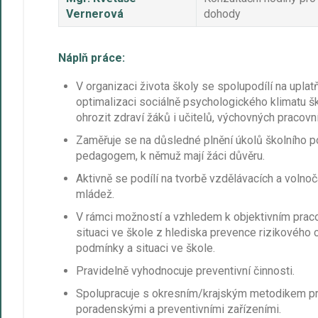
Vernerová
dohody
Náplň práce:
V organizaci života školy se spolupodílí na uplat
optimalizaci sociálně psychologického klimatu šk
ohrozit zdraví žáků i učitelů, výchovných pracovn
Zaměřuje se na důsledné plnění úkolů školního p
pedagogem, k němuž mají žáci důvěru.
Aktivně se podílí na tvorbě vzdělávacích a volnoč
mládež.
V rámci možností a vzhledem k objektivním pr
situaci ve škole z hlediska prevence rizikového 
podmínky a situaci ve škole.
Pravidelně vyhodnocuje preventivní činnosti.
Spolupracuje s okresním/krajským metodikem pr
poradenskými a preventivními zařízeními.