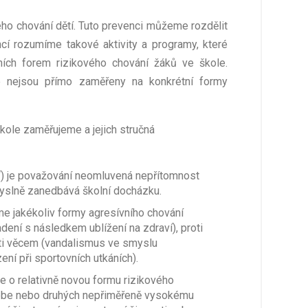
ého chování dětí. Tuto prevenci můžeme rozdělit
ncí rozumíme takové aktivity a programy, které
ích forem rizikového chování žáků ve škole.
ré nejsou přímo zaměřeny na konkrétní formy
škole zaměřujeme a jejich stručná
u“) je považování neomluvená nepřítomnost
myslně zanedbává školní docházku.
e jakékoliv formy agresívního chování
dení s následkem ublížení na zdraví), proti
ti věcem (vandalismus ve smyslu
ní při sportovních utkáních).
e o relativně novou formu rizikového
sebe nebo druhých nepřiměřeně vysokému