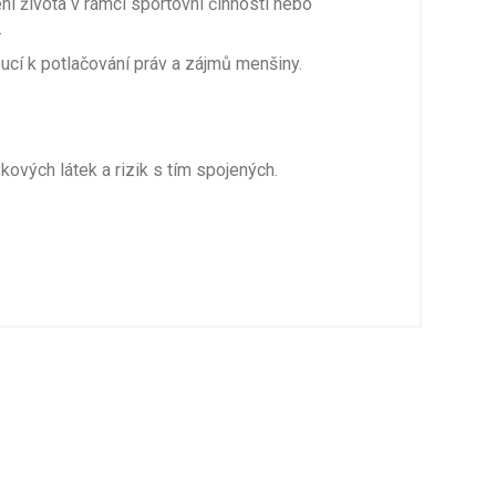
í života v rámci sportovní činnosti nebo
.
ucí k potlačování práv a zájmů menšiny.
ových látek a rizik s tím spojených.