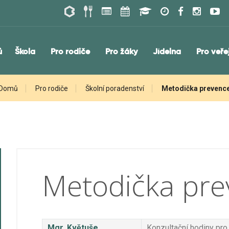
ů
Škola
Pro rodiče
Pro žáky
Jídelna
Pro veře
Domů
Pro rodiče
Školní poradenství
Metodička prevenc
Metodička pre
Mgr. Květuše
Konzultační hodiny pro