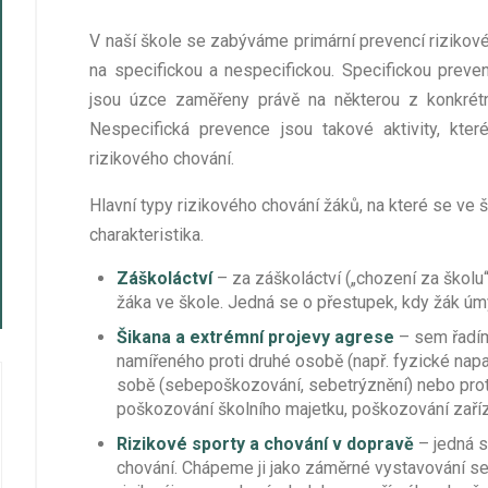
V naší škole se zabýváme primární prevencí rizikov
na specifickou a nespecifickou. Specifickou preve
jsou úzce zaměřeny právě na některou z konkrétn
Nespecifická prevence jsou takové aktivity, kte
rizikového chování.
Hlavní typy rizikového chování žáků, na které se ve 
charakteristika.
Záškoláctví
– za záškoláctví („chození za škol
žáka ve škole. Jedná se o přestupek, kdy žák ú
Šikana a extrémní projevy agrese
– sem řadím
namířeného proti druhé osobě (např. fyzické napa
sobě (sebepoškozování, sebetrýznění) nebo pro
poškozování školního majetku, poškozování zaříze
Rizikové sporty a chování v dopravě
– jedná s
chování. Chápeme ji jako záměrné vystavování 