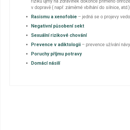
riziku újmy na zdravínek dokonce přímého ohrožen
v dopravě ( např. záměrné vbíhání do silnice, atd.)
Rasismu a xenofobie
– jedná se o projevy vedo
Negativní působení sekt
Sexuální rizikové chování
Prevence v adiktologii
– prevence užívání návyk
Poruchy příjmu potravy
Domácí násilí