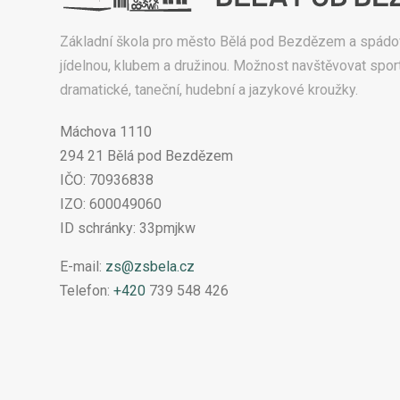
Základní škola pro město Bělá pod Bezdězem a spádo
jídelnou, klubem a družinou. Možnost navštěvovat sport
dramatické, taneční, hudební a jazykové kroužky.
Máchova 1110
294 21 Bělá pod Bezdězem
IČO: 70936838
IZO: 600049060
ID schránky: 33pmjkw
E-mail:
zs@zsbela.cz
Telefon:
+420
739 548 426