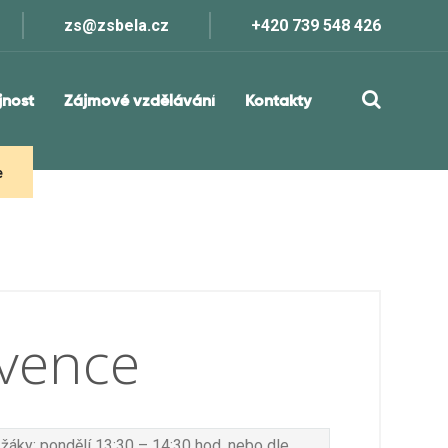
zs@zsbela.cz
+420 739 548 426
jnost
Zájmové vzdělávání
Kontakty
e
vence
 žáky: pondělí 13:30 – 14:30 hod. nebo dle